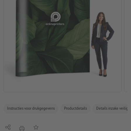
Instructies voor drukgegevens
Productdetails
Details inzake veilig
Delen
Op de lijst
afdrukken