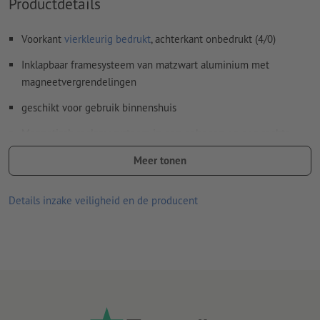
Productdetails
Voorkant
vierkleurig bedrukt
, achterkant onbedrukt (4/0)
Inklapbaar framesysteem van matzwart aluminium met
magneetvergrendelingen
geschikt voor gebruik binnenshuis
Magnetisch reclamesysteem in een gebogen en een rechte
variant
Meer tonen
reclamedisplay, bestaande uit meerdere bedrukte banen met
kunststof stroken en magneetband voor de bevestiging
Details inzake veiligheid en de producent
Bedrukbare stof:
350 µm PVC (zijdeglanzend)
440 µm PVC incl. laminering (brandweerstandsklasse B1)
Bij de leveringsomvang inbegrepen: in praktische
transportkoffer met "trolleysysteem" in elkaar gevouwen