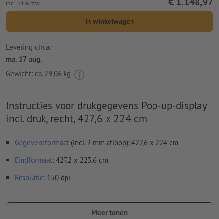
€ 1.148,97
incl. 21% btw
In winkelwagen
Levering circa:
ma. 17 aug.
Gewicht: ca.
29,06 kg
Instructies voor drukgegevens Pop-up-display
incl. druk, recht, 427,6 x 224 cm
Gegevensformaat
(incl. 2 mm afloop): 427,6 x 224 cm
Eindformaat
: 427,2 x 223,6 cm
Resolutie:
150 dpi
Rondom 2 mm
afloop
aanhouden, belangrijke informatie met
ten minste 4 mm afstand ten opzichte van het eindformaat
Meer tonen