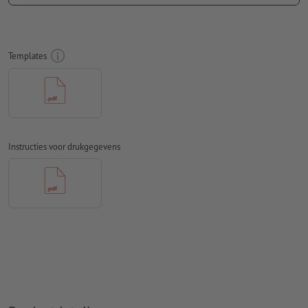
Lettertypes
moeten volledig worden ingesloten of omgezet
naar krommen
Kleurmodus:
CMYK, FOGRA51 (PSO Coated v3) voor gestreken
Templates
papier, FOGRA52 (PSO Uncoated v3 FOGRA52) voor
ongestreken papier
Spel- en zetfouten
worden door ons niet gecontroleerd
Overdrukinstellingen
worden door ons niet gecontroleerd
Instructies voor drukgegevens
Commentaren
worden verwijderd en niet afgedrukt
Inhoud van
formuliervelden
worden mee afgedrukt
Hoe maak ik afdrukgegevens correct?