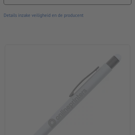
Stift: blauw schrijvend, vervangbaar
Materiaal: Rubber, plastic, metaal
Details inzake veiligheid en de producent
afmetingen: 14,7 x ø 1 cm
Verpakking: Doos
verwerking: lasergegraveerd motief
Graveerpositie: op de schacht