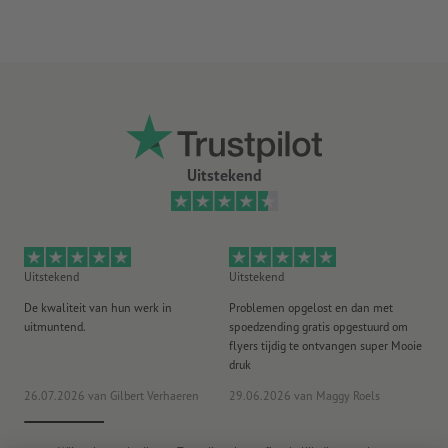
Uitstekend
Uitstekend
Uitstekend
Ui
De kwaliteit van hun werk in
Problemen opgelost en dan met
Go
uitmuntend.
spoedzending gratis opgestuurd om
st
flyers tijdig te ontvangen super Mooie
druk
20
26.07.2026
van Gilbert Verhaeren
29.06.2026
van Maggy Roels
ww