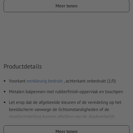
Meer tonen
kleurtype: steunkleur
kleurwaarde: naar keuze
Aanwijzing: Deze "kleur" is alleen bedoeld voor
productiedoeleinden, het is geen gekleurd ingegraveerd
motief
Het drukklare pdf-bestand mag alleen vectoren bevatten;
jpeg- of tiff- afbeeldingen en -templates zijn niet geschikt
Productdetails
Meer informatie en tips over
vectorgegevens
vindt u in
Voorkant
eenkleurig bedrukt
, achterkant onbedrukt (1/0)
onze Help-functie.
Metalen balpennen met rubberfinish-oppervlak en touchpen
Spel- en zetfouten
worden door ons niet gecontroleerd
Let erop dat de afgebeelde kleuren of de veredeling op het
Hoe maak ik afdrukgegevens correct?
beeldscherm vanwege de lichtomstandigheden of de
monitorinstelling kunnen afwijken van de daadwerkelijk
productkleuren.
Meer tonen