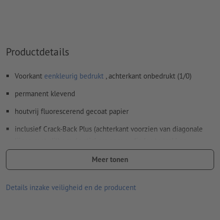
Productdetails
Voorkant
eenkleurig bedrukt
, achterkant onbedrukt (1/0)
permanent klevend
houtvrij fluorescerend gecoat papier
inclusief Crack-Back Plus (achterkant voorzien van diagonale
lijnen met slit) om de stickers eenvoudig los te trekken
drukkleur: zwart
Meer tonen
door de glanzend felle signaalkleur van het papier en de zwarte
Details inzake veiligheid en de producent
motiefdruk trekt uw drukwerk meteen de aandacht
geschikt voor toepassingen binnenshuis, bijvoorbeeld als
veiligheids-, waarschuwings- of reclameborden en voor