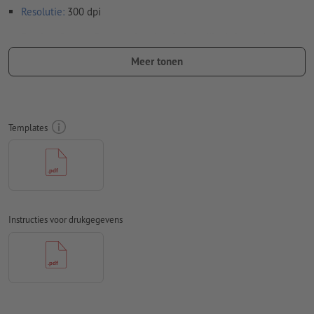
Resolutie:
300 dpi
Rondom 2 mm
afloop
aanhouden, belangrijke informatie met
ten minste 4 mm afstand ten opzichte van het eindformaat
Meer tonen
Lettertypes
moeten volledig worden ingesloten of omgezet
naar krommen
Kleurmodus:
CMYK, FOGRA52 (PSO Uncoated v3 FOGRA52)
Templates
voor ongestreken papier
Spel- en zetfouten
worden door ons niet gecontroleerd
Overdrukinstellingen
worden door ons niet gecontroleerd
Commentaren
worden verwijderd en niet afgedrukt
Instructies voor drukgegevens
Inhoud van
formuliervelden
worden mee afgedrukt
Hoe maak ik afdrukgegevens correct?