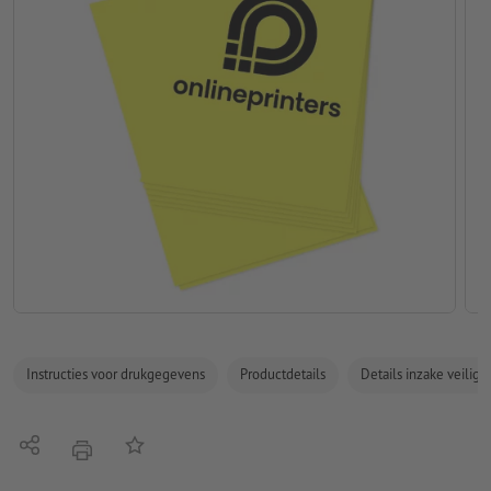
Instructies voor drukgegevens
Productdetails
Details inzake veilig
Delen
Op de lijst
afdrukken