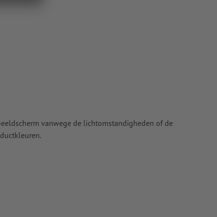
nze Help-
t beeldscherm vanwege de lichtomstandigheden of de
ductkleuren.