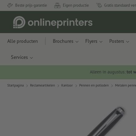
Beste prijs-garantie
Eigen productie
Gratis standaard ve
Alle producten
Brochures
Flyers
Posters
Services
Alleen in augustus:
tot 
Startpagina
Reclameartikelen
Kantoor
Pennen en potloden
Metalen penn