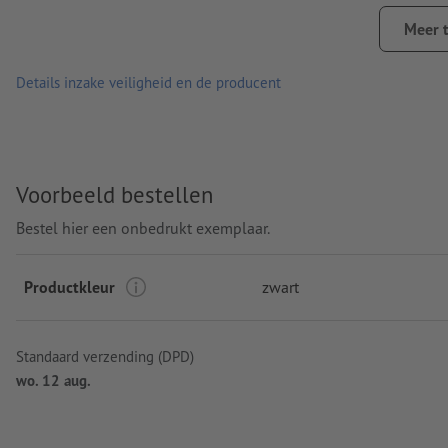
verwerking: lasergegraveerd motief
Meer 
Graveerpositie: Rechts van de clip
Details inzake veiligheid en de producent
Voorbeeld bestellen
Bestel hier een onbedrukt exemplaar.
Productkleur
zwart
Standaard verzending (DPD)
wo. 12 aug.