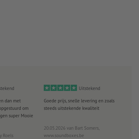
stekend
Uitstekend
en dan met
Goede prijs, snelle levering en zoals
alle
 opgestuurd om
steeds uitstekende kwaliteit
verw
angen super Mooie
20.05.2026
van Bart Somers,
 Roels
www.soundboxes.be
06.0