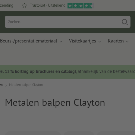
rzending
Trustpilot - Uitstekend
Beurs-/presentatiemateriaal
Visitekaartjes
Kaarten
wel 12 % korting op brochures en catalogi
, afhankelijk van de bestelwaar
en
Metalen balpen Clayton
Metalen balpen Clayton