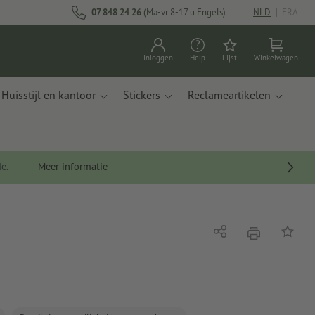
07 848 24 26
(Ma-vr 8-17 u Engels)
NLD
|
FRA
Inloggen
Help
Lijst
Winkelwagen
Huisstijl en kantoor
Stickers
Reclameartikelen
de.
Meer informatie
afdrukken
Delen
Op de li