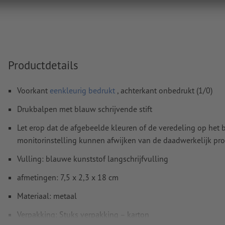
afbeeldingen en -templates zijn niet geschikt
Meer informatie en tips over
vectorgegevens
vindt u in o
functie.
Spel- en zetfouten
worden door ons niet gecontroleerd
Productdetails
Hoe maak ik afdrukgegevens correct?
Voorkant
eenkleurig bedrukt
, achterkant onbedrukt (1/0)
Drukbalpen met blauw schrijvende stift
Let erop dat de afgebeelde kleuren of de veredeling op he
monitorinstelling kunnen afwijken van de daadwerkelijk pro
Vulling: blauwe kunststof langschrijfvulling
afmetingen: 7,5 x 2,3 x 18 cm
Materiaal: metaal
Verpakking: Stuks verpakking – karton