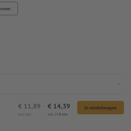
tonen
€ 11,89
€ 14,39
In winkelwagen
excl. btw
incl. 21% btw