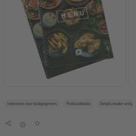
Instructies voor drukgegevens
Productdetails
Details inzake veilig
Delen
Op de lijst
afdrukken