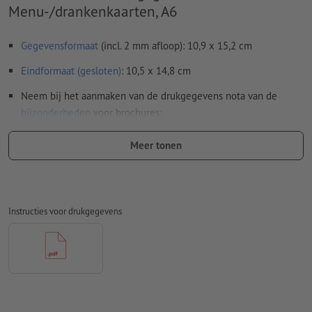
Menu-/drankenkaarten, A6
Gegevensformaat
(incl. 2 mm afloop): 10,9 x 15,2 cm
Eindformaat (gesloten)
: 10,5 x 14,8 cm
Neem bij het aanmaken van de drukgegevens nota van de
bijzonderheden
voor brochures:
Paginavolgorde:
Meer tonen
wij verzorgen het inslagschema van het binnenwerk, dat
is het rangschikken en positioneren van de pagina's op
het drukvel
Instructies voor drukgegevens
daarvoor hebben wij een pdf-bestand met doorlopende
afzonderlijke pagina's nodig
wanneer u in het lay-outprogramma met dubbele
pagina's werkt, dient u deze vervolgens als doorlopende
afzonderlijke pagina's te exporteren