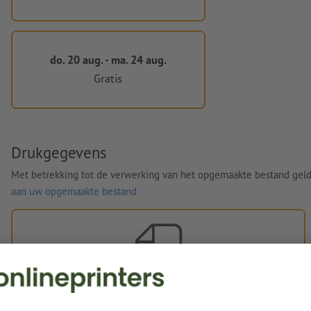
do. 20 aug. - ma. 24 aug.
Gratis
Drukgegevens
Met betrekking tot de verwerking van het opgemaakte bestand gel
aan uw opgemaakte bestand
Eigen opgemaakte bestanden