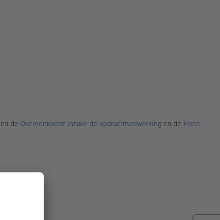
den de
Overeenkomst inzake de opdrachtverwerking
en de
Eisen