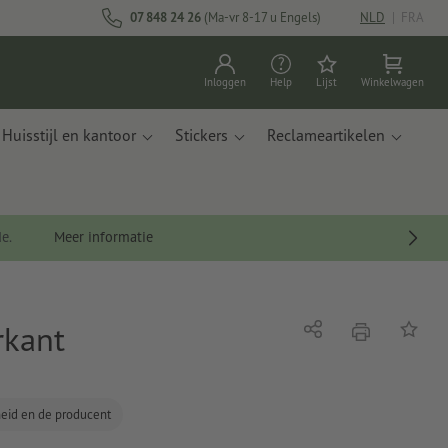
07 848 24 26
(Ma-vr 8-17 u Engels)
NLD
|
FRA
Inloggen
Help
Lijst
Winkelwagen
Huisstijl en kantoor
Stickers
Reclameartikelen
de.
Meer informatie
rkant
afdrukken
Delen
Op de li
gheid en de producent