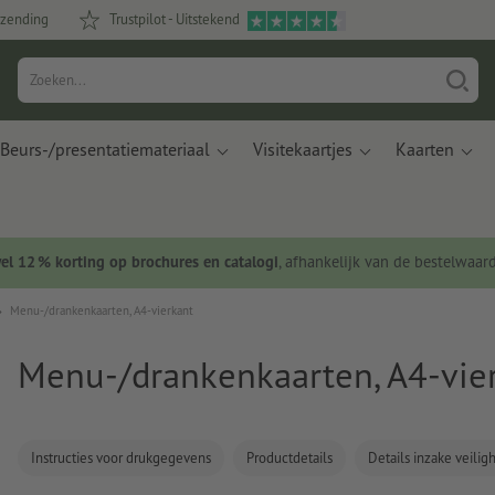
rzending
Trustpilot - Uitstekend
Beurs-/presentatiemateriaal
Visitekaartjes
Kaarten
wel 12 % korting op brochures en catalogi
, afhankelijk van de bestelwaar
Menu-/drankenkaarten, A4-vierkant
Menu-/drankenkaarten, A4-vie
Instructies voor drukgegevens
Productdetails
Details inzake veili