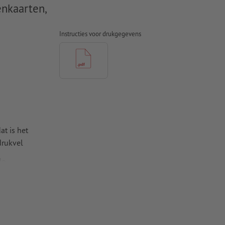
nkaarten,
Instructies voor drukgegevens
at is het
drukvel
de
na's werkt,
 pagina's te