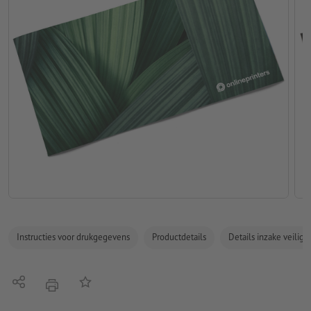
Instructies voor drukgegevens
Productdetails
Details inzake veilig
Delen
Op de lijst
afdrukken