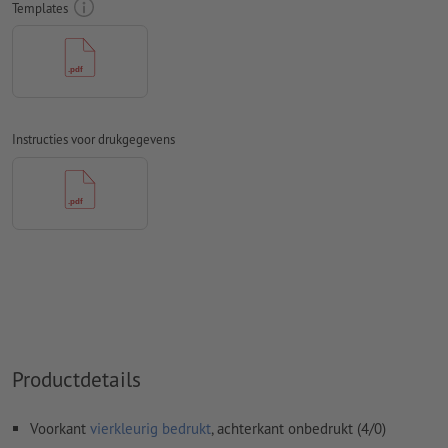
Templates
Commentaren
worden verwijderd en niet afgedrukt
Inhoud van
formuliervelden
worden mee afgedrukt
Bij een optionele
contoursnede
moet het bestand met een
extra snijcontour worden opgemaakt
Instructies voor drukgegevens
Hoe maak ik afdrukgegevens correct?
Productdetails
Voorkant
vierkleurig bedrukt
, achterkant onbedrukt (4/0)