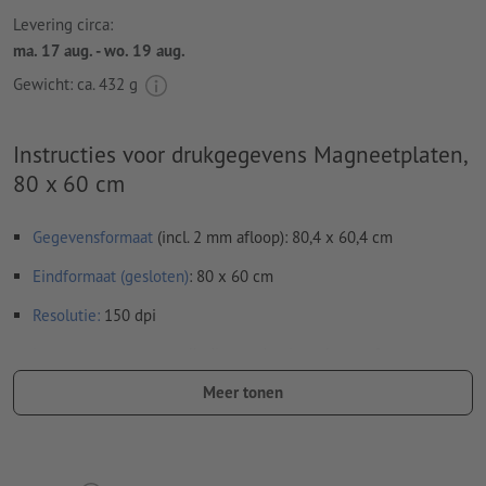
Levering circa:
ma. 17 aug. - wo. 19 aug.
Gewicht: ca.
432 g
Instructies voor drukgegevens Magneetplaten,
80 x 60 cm
Gegevensformaat
(incl. 2 mm afloop): 80,4 x 60,4 cm
Eindformaat (gesloten)
: 80 x 60 cm
Resolutie:
150 dpi
Lettertypes
moeten volledig worden ingesloten of omgezet
naar krommen
Meer tonen
Spel- en zetfouten
worden door ons niet gecontroleerd
Overdrukinstellingen
worden door ons niet gecontroleerd