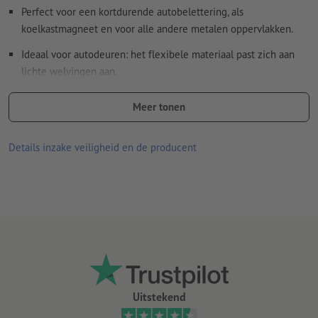
Perfect voor een kortdurende autobelettering, als
koelkastmagneet en voor alle andere metalen oppervlakken.
Ideaal voor autodeuren: het flexibele materiaal past zich aan
lichte welvingen aan.
geschikt voor binnen- en buitengebruik
Meer tonen
Materiaaleigenschappen:
Bovenkant (de bedrukte zijde) met robuuste pvc-laag
Details inzake veiligheid en de producent
Onderkant (de magnetische zijde) met matte uv-laklaag;
deze beschermt de ondergrond
Materiaaldikte 900 µm (0,9 mm), trekkracht 414 g/cm²
Neem beslist de toepassings- en onderhoudsinstructies in acht.
Uitstekend