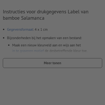
Instructies voor drukgegevens Label van
bamboe Salamanca
Gegevensformaat
: 4 x 1 cm
Bijzonderheden bij het opmaken van een bestand:
Maak een nieuw kleurveld aan en wijs aan het
in te graveren motief
de desbetreffende kleur toe.
naam van de staal: "Laser"
Meer tonen
kleurtype: steunkleur
kleurwaarde: naar keuze
Aanwijzing: Deze "kleur" is alleen bedoeld voor
productiedoeleinden, het is geen gekleurd ingegraveerd
motief
Het drukklare pdf-bestand mag alleen vectoren bevatten;