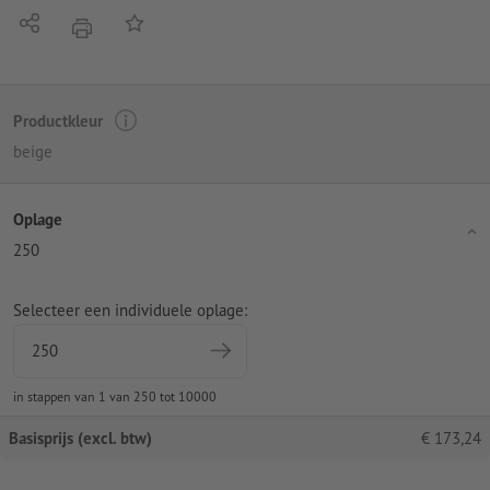
Delen
Op de lijst
afdrukken
Productkleur
beige
Oplage
250
Selecteer een individuele oplage:
in stappen van 1 van 250 tot 10000
Basisprijs (excl. btw)
€
173,24