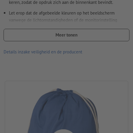
keren, zodat de opdruk zich aan de binnenkant bevindt.
Let erop dat de afgebeelde kleuren op het beeldscherm
vanwege de lichtomstandigheden of de monitorinstelling
kunnen afwijken van de daadwerkelijke productkleuren.
Meer tonen
afmetingen: b 37 x h 44 cm
Materiaal: katoen
Details inzake veiligheid en de producent
Verpakking: niet apart verpakt
verwerking: zeefdruk
Drukpositie: Aan de voorkant