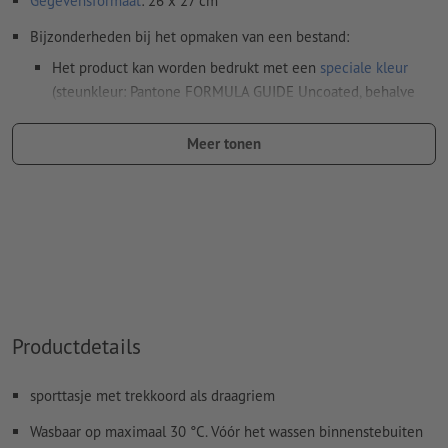
Gegevensformaat
: 26 x 27 cm
Bijzonderheden bij het opmaken van een bestand:
Het product kan worden bedrukt met een
speciale kleur
(steunkleur: Pantone FORMULA GUIDE Uncoated, behalve
metallic en neonkleuren)
Meer tonen
De drager kan bij het
drukken met witte inkt
doorschijnen
Het drukklare pdf-bestand mag alleen vectoren bevatten;
jpeg- of tiff- afbeeldingen en -templates zijn niet geschikt
Meer informatie en tips over
vectorgegevens
vindt u in
onze Help-functie.
Hoe maak ik afdrukgegevens correct?
Productdetails
sporttasje met trekkoord als draagriem
Wasbaar op maximaal 30 °C. Vóór het wassen binnenstebuiten