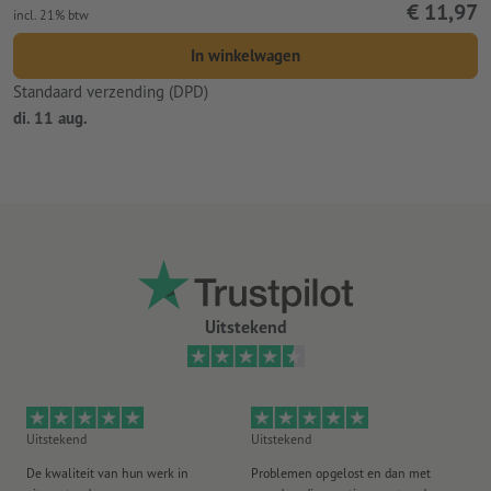
€ 11,97
incl. 21% btw
In winkelwagen
Standaard verzending (DPD)
di. 11 aug.
Uitstekend
Uitstekend
Uitstekend
Ui
De kwaliteit van hun werk in
Problemen opgelost en dan met
Go