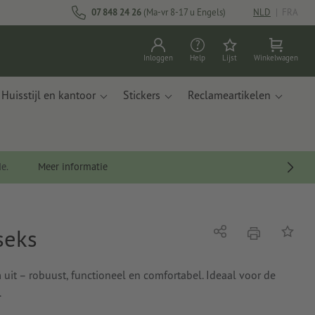
07 848 24 26
(Ma-vr 8-17 u Engels)
NLD
|
FRA
Inloggen
Help
Lijst
Winkelwagen
Huisstijl en kantoor
Stickers
Reclameartikelen
de.
Meer informatie
seks
afdrukken
Delen
Op de li
uit – robuust, functioneel en comfortabel. Ideaal voor de
.