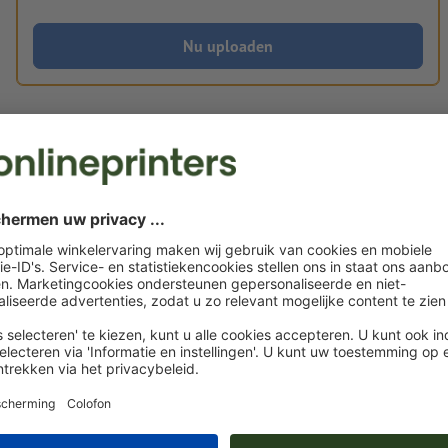
Nu uploaden
Levering circa:
€ 315,63
€ 
vr. 21 aug.
excl. btw
incl. 
Gewicht: ca.
3,41 kg
Instructies voor drukgegevens J&N Workwe
werkshorts, uniseks
Gegevensformaat
: 10 x 10 cm
Spel- en zetfouten
worden door ons niet gecontroleerd