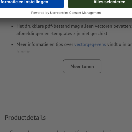
Tot wel 4 volle Pantone-kleuren incl. goud en zilver; zonder 
neonkleuren
Het drukklare pdf-bestand mag alleen vectoren bevatten; j
afbeeldingen en -templates zijn niet geschikt
Meer informatie en tips over
vectorgegevens
vindt u in o
functie.
kleurverlopen en rasteringen zijn niet mogelijk
Meer tonen
Lijndikte: minimaal 15 pt (5,29 mm)
Hoe maak ik afdrukgegevens correct?
Productdetails