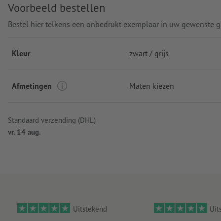
Voorbeeld bestellen
merk: J&N
Bestel hier telkens een onbedrukt exemplaar in uw gewenste g
verwerking: borduren
Kleur
zwart / grijs
Afmetingen
Maten kiezen
Standaard verzending (DHL)
vr. 14 aug.
Uitstekend
Uit