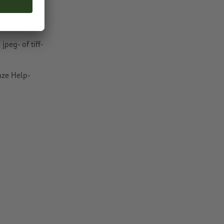
metallic en
peg- of tiff-
nze Help-