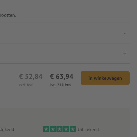
rootten.
€ 52,84
€ 63,94
In winkelwagen
excl. btw
incl. 21% btw
stekend
Uitstekend