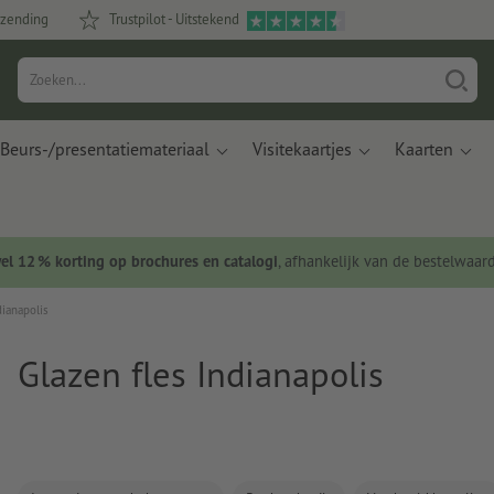
rzending
Trustpilot - Uitstekend
Beurs-/presentatiemateriaal
Visitekaartjes
Kaarten
wel 12 % korting op brochures en catalogi
, afhankelijk van de bestelwaar
dianapolis
Glazen fles Indianapolis