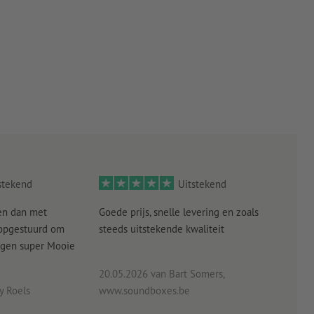
stekend
Uitstekend
en dan met
Goede prijs, snelle levering en zoals
alle
 opgestuurd om
steeds uitstekende kwaliteit
verw
angen super Mooie
20.05.2026
van Bart Somers,
 Roels
www.soundboxes.be
06.0