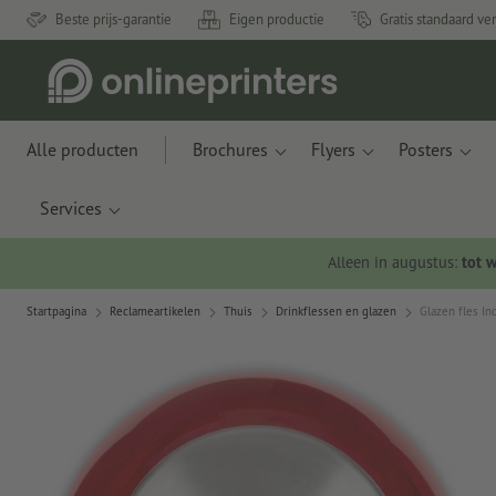
Beste prijs-garantie
Eigen productie
Gratis standaard ve
Alle producten
Brochures
Flyers
Posters
Services
Alleen in augustus:
tot 
Startpagina
Reclameartikelen
Thuis
Drinkflessen en glazen
Glazen fles In