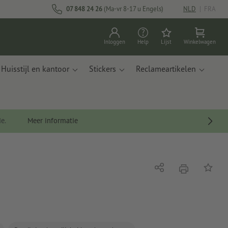
07 848 24 26
(Ma-vr 8-17 u Engels)
NLD
|
FRA
Inloggen
Help
Lijst
Winkelwagen
Huisstijl en kantoor
Stickers
Reclameartikelen
de.
Meer informatie
afdrukken
Delen
Op de li