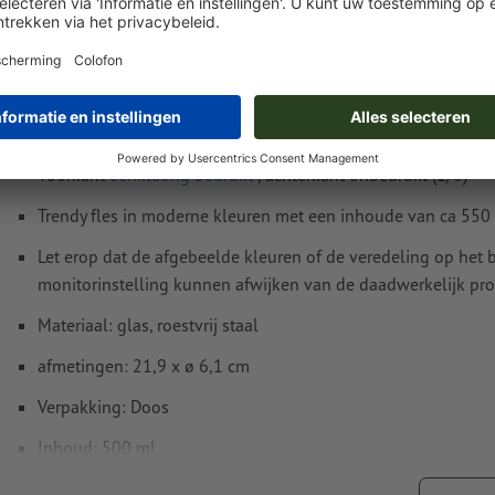
Meer informatie en tips over
vectorgegevens
vindt u in o
functie.
Spel- en zetfouten
worden door ons niet gecontroleerd
Productdetails
Hoe maak ik afdrukgegevens correct?
Voorkant
eenkleurig bedrukt
, achterkant onbedrukt (1/0)
Trendy fles in moderne kleuren met een inhoude van ca 550
Let erop dat de afgebeelde kleuren of de veredeling op he
monitorinstelling kunnen afwijken van de daadwerkelijk pro
Materiaal: glas, roestvrij staal
afmetingen: 21,9 x ø 6,1 cm
Verpakking: Doos
Inhoud: 500 ml
verwerking: lasergegraveerd motief