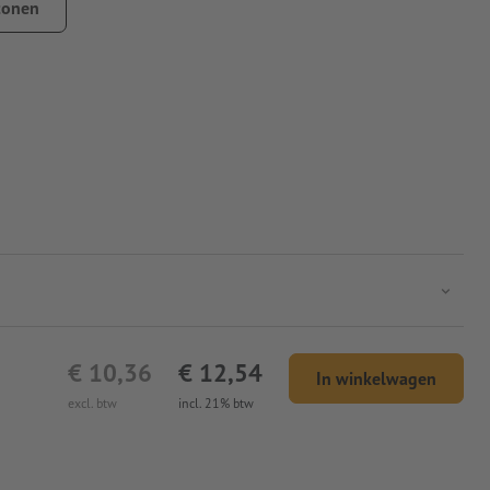
tonen
€ 10,36
€ 12,54
In winkelwagen
excl. btw
incl. 21% btw