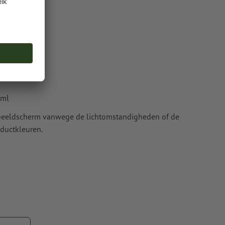
nze Help-
 ml
t beeldscherm vanwege de lichtomstandigheden of de
ductkleuren.