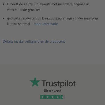
U heeft de keuze uit lay-outs met meerdere pagina's in
Spel- en zetfouten
worden door ons niet gecontroleerd
verschillende groottes
Overdrukinstellingen
worden door ons niet gecontroleerd
gedrukte producten op kringlooppapier zijn zonder meerprijs
Commentaren
worden verwijderd en niet afgedrukt
klimaatneutraal –
meer informatie
Inhoud van
formuliervelden
worden mee afgedrukt
Details inzake veiligheid en de producent
Hoe maak ik afdrukgegevens correct?
Uitstekend