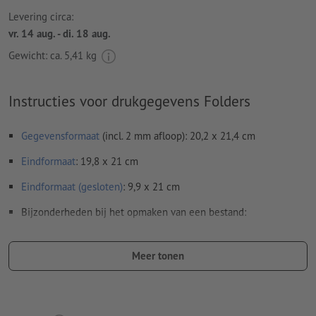
Levering circa:
vr. 14 aug. - di. 18 aug.
Gewicht: ca.
5,41 kg
Instructies voor drukgegevens Folders
Gegevensformaat
(incl. 2 mm afloop): 20,2 x 21,4 cm
Eindformaat
: 19,8 x 21 cm
Eindformaat (gesloten)
: 9,9 x 21 cm
Bijzonderheden bij het opmaken van een bestand:
Stuur ons a.u.b. geen losse zijden, maar een samengestelde
buitenkant en samengestelde binnenkant - oftewel in totaal
Meer tonen
twee drukklare pagina's - zie datasheet
vouwlijnen
kunnen niet worden geverifieerd