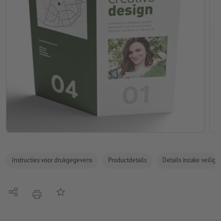
Instructies voor drukgegevens
Productdetails
Details inzake veilig
Delen
Op de lijst
afdrukken