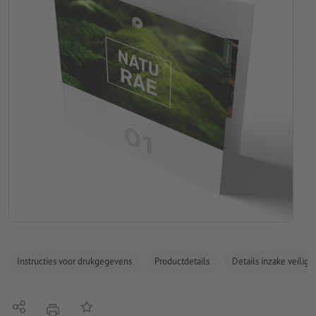
Instructies voor drukgegevens
Productdetails
Details inzake veilig
Delen
Op de lijst
afdrukken