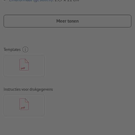
Bijzonderheden bij het opmaken van een bestand:
Stuur ons a.u.b. geen losse zijden, maar een samengestelde
Meer tonen
buitenkant en samengestelde binnenkant - oftewel in totaal
twee drukklare pagina's - zie datasheet
vouwlijnen
kunnen niet worden geverifieerd
Templates
op de
looprichting
kunnen wij helaas niet altijd letten
Om ervoor te zorgen dat het motief bij het eindproduct niet
op de kop staat, dient in het opgemaakte bestand rekening
te worden gehouden met de
leesrichting
Instructies voor drukgegevens
Aanwijzing: Bij sterke kleurverschillen op de vouwlijnen
kunnen ongewilde kleurranden ontstaan, omdat de lay-out
door de snijmarge iets kan verschuiven. Wij adviseren op de
vouwlijnen overlappende kleuren of kleurverlopen.
Resolutie:
300 dpi