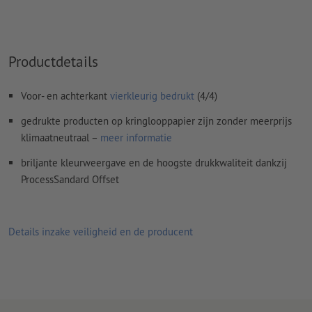
Rondom 2 mm
afloop
aanhouden, belangrijke informatie met
ten minste 4 mm afstand ten opzichte van het eindformaat
Lettertypes
moeten volledig worden ingesloten of omgezet
Productdetails
naar krommen
Kleurmodus:
CMYK, FOGRA51 (PSO Coated v3) voor gestreken
Voor- en achterkant
vierkleurig bedrukt
(4/4)
papier, FOGRA52 (PSO Uncoated v3 FOGRA52) voor
ongestreken papier
gedrukte producten op kringlooppapier zijn zonder meerprijs
klimaatneutraal –
meer informatie
Spel- en zetfouten
worden door ons niet gecontroleerd
briljante kleurweergave en de hoogste drukkwaliteit dankzij
Overdrukinstellingen
worden door ons niet gecontroleerd
ProcessSandard Offset
Commentaren
worden verwijderd en niet afgedrukt
Inhoud van
formuliervelden
worden mee afgedrukt
Details inzake veiligheid en de producent
Hoe maak ik afdrukgegevens correct?