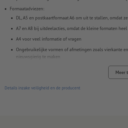
Formaatadviezen:
Hoe maak ik afdrukgegevens correct?
DL, A5 en postkaartformaat A6 om uit te stallen, omdat z
A7 en A8 bij uitdeelacties, omdat de kleine formaten heel
A4 voor veel informatie of vragen
Ongebruikelijke vormen of afmetingen zoals vierkante en 
nieuwsgierig te maken
Des te hoger het gramsgewicht, des te beter zijn de stevighe
Meer 
Welk papier is het juiste? Onze
materiaaladviseur
helpt u ver
Details inzake veiligheid en de producent
Ontdek onze
flyers met veredeling
of onze
milieuvriendelijke