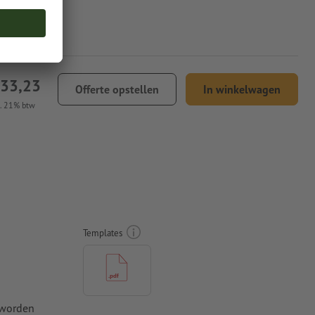
 33,23
Offerte opstellen
In winkelwagen
l. 21% btw
Templates
 worden