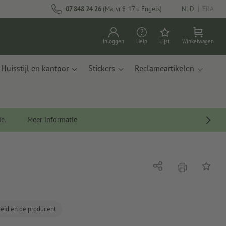
07 848 24 26
(Ma-vr 8-17 u Engels)
NLD
|
FRA
Inloggen
Help
Lijst
Winkelwagen
Huisstijl en kantoor
Stickers
Reclameartikelen
de.
Meer informatie
afdrukken
Delen
Op de li
gheid en de producent