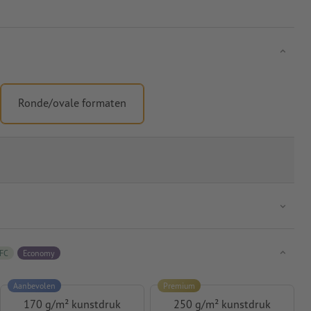
Ronde/ovale formaten
FC
Economy
Aanbevolen
Premium
170 g/m² kunstdruk
250 g/m² kunstdruk