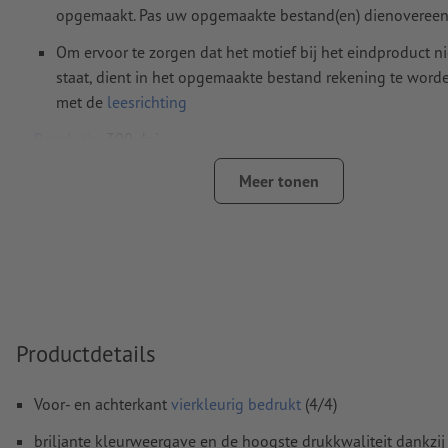
opgemaakt. Pas uw opgemaakte bestand(en) dienovereen
Om ervoor te zorgen dat het motief bij het eindproduct n
staat, dient in het opgemaakte bestand rekening te wor
met de
leesrichting
Resolutie:
300 dpi
Rondom 2 mm
afloop
aanhouden, belangrijke informatie me
Meer tonen
4 mm afstand ten opzichte van het eindformaat
Lettertypes
moeten volledig worden ingesloten of omgezet
Kleurmodus:
CMYK, FOGRA51 (PSO Coated v3) voor gestreke
FOGRA52 (PSO Uncoated v3 FOGRA52) voor ongestreken pa
Spel- en zetfouten
worden door ons niet gecontroleerd
Productdetails
Overdrukinstellingen
worden door ons niet gecontroleerd
Voor- en achterkant
vierkleurig bedrukt
(4/4)
Commentaren
worden verwijderd en niet afgedrukt
briljante kleurweergave en de hoogste drukkwaliteit dankzij
Inhoud van
formuliervelden
worden mee afgedrukt