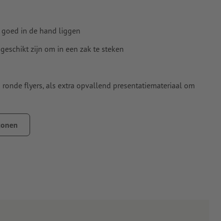
e goed in de hand liggen
 geschikt zijn om in een zak te steken
ronde flyers, als extra opvallend presentatiemateriaal om
id en de lichtdekking van het papier
tonen
der
 flyers