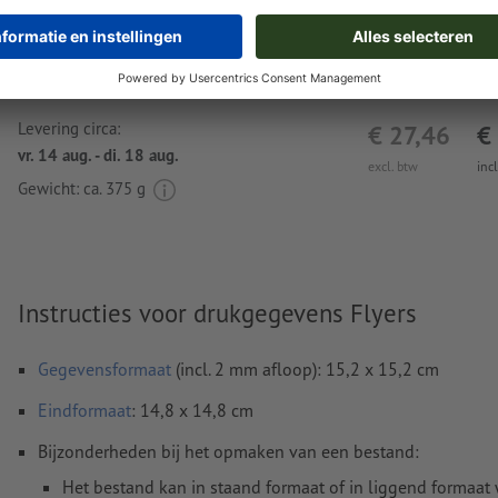
Nu uploaden
Levering circa:
€ 27,46
€
vr. 14 aug. - di. 18 aug.
excl. btw
inc
Gewicht: ca.
375 g
Instructies voor drukgegevens Flyers
Gegevensformaat
(incl. 2 mm afloop): 15,2 x 15,2 cm
Eindformaat
: 14,8 x 14,8 cm
Bijzonderheden bij het opmaken van een bestand:
Het bestand kan in staand formaat of in liggend formaat