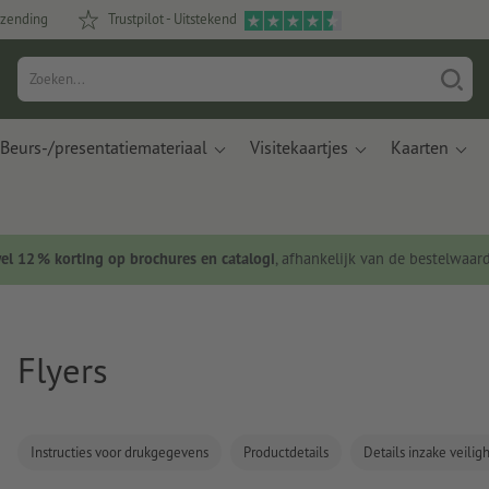
rzending
Trustpilot - Uitstekend
Beurs-/presentatiemateriaal
Visitekaartjes
Kaarten
wel 12 % korting op brochures en catalogi
, afhankelijk van de bestelwaar
Flyers
Instructies voor drukgegevens
Productdetails
Details inzake veili