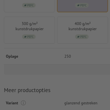
PEFC
PEFC
300 g/m²
400 g/m²
kunstdrukpapier
kunstdrukpapier
PEFC
PEFC
Oplage
250
Meer productopties
Variant
glanzend gestreken