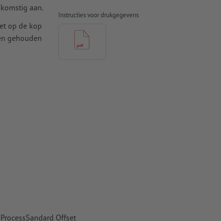
komstig aan.
Instructies voor drukgegevens
iet op de kop
den gehouden
t ten minste
 naar krommen
n papier,
pier
 ProcessSandard Offset