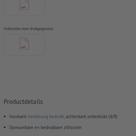
Spel- en zetfouten
worden door ons niet gecontroleerd
Overdrukinstellingen
worden door ons niet gecontroleerd
Commentaren
worden verwijderd en niet afgedrukt
Instructies voor drukgegevens
Inhoud van
formuliervelden
worden mee afgedrukt
Hoe maak ik afdrukgegevens correct?
Productdetails
Voorkant
vierkleurig bedrukt
, achterkant onbedrukt (4/0)
Opvouwbare en bedrukbare zithocker