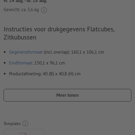
vr. 14 aug. - di. 18 aug.
Gewicht: ca.
3,6 kg
Instructies voor drukgegevens Flatcubes,
Zitkubussen
Gegevensformaat
(incl. overlap): 160,1 x 106,1 cm
Eindformaat
: 150,1 x 96,1 cm
Productafmeting: 40 (B) x 40,8 (H) cm
Resolutie:
300 dpi
Meer tonen
Lettertypes
moeten volledig worden ingesloten of omgezet
naar krommen
Kleurmodus:
CMYK, FOGRA51 (PSO Coated v3) voor gestreken
papier, FOGRA52 (PSO Uncoated v3 FOGRA52) voor
Templates
ongestreken papier