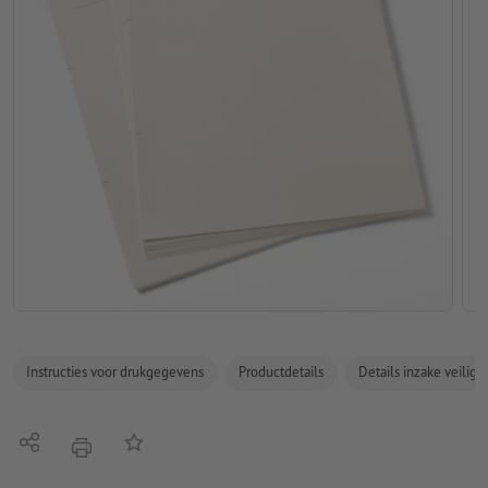
Instructies voor drukgegevens
Productdetails
Details inzake veilig
Delen
Op de lijst
afdrukken