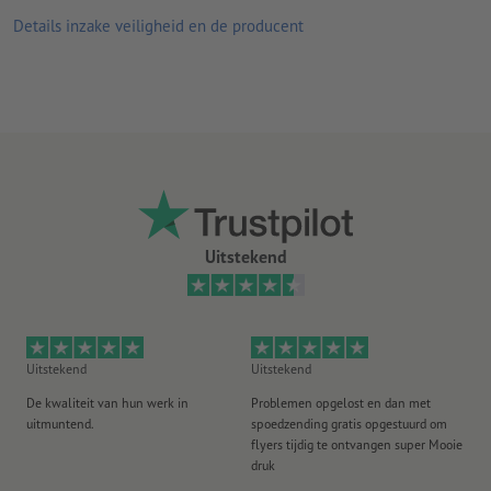
Optioneel naar keuze:
Details inzake veiligheid en de producent
perforatie (volgens leesrichting)
verlijming (positie naar keuze)
Aanwijzing:
De optionele perforatie is conform DIN-standaard
(ISO 838).
Lijndikte: minimaal 0,25 pt (0,09 mm)
Dunne lijnen die met een inktbezetting van minder dan 100 %
Uitstekend
per kleurkanaal worden aangemaakt, kunnen vanwege het
drukraster onderbroken, onrustig, vaag of gescheurd lijnen
Uitstekend
Uitstekend
Ui
De kwaliteit van hun werk in
Problemen opgelost en dan met
Go
uitmuntend.
spoedzending gratis opgestuurd om
st
flyers tijdig te ontvangen super Mooie
druk
20