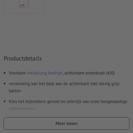
Hoe maak ik afdrukgegevens correct?
Productdetails
Voorkant
vierkleurig bedrukt
, achterkant onbedrukt (4/0)
versterking van het blok aan de achterkant met stevig grijs
karton
Kies het bijzondere gevoel en uiterlijk van onze hoogwaardige
papiersoorten
Hoogwaardige Gmund-papiersoorten exclusief alleen bij
Meer tonen
Onlineprinters