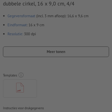
dubbele cirkel, 16 x 9,0 cm, 4/4
Gegevensformaat
(incl. 3 mm afloop): 16,6 x 9,6 cm
Eindformaat
: 16 x 9 cm
Resolutie:
300 dpi
Rondom 3 mm
afloop
aanhouden, belangrijke informatie met
ten minste 4 mm afstand ten opzichte van het eindformaat
Meer tonen
Lettertypes
moeten volledig worden ingesloten of omgezet
naar krommen
Kleurmodus:
CMYK, FOGRA52 (PSO Uncoated v3 FOGRA52)
Templates
voor ongestreken papier
zwarte designelementen: moeten eenkleurig zwart (cyaan
0 %, magenta 0 %, yellow 0 %, key 100 %) worden
opgemaakt om onnauwkeurigheden bij het in register
drukken uit te sluiten
Instructies voor drukgegevens