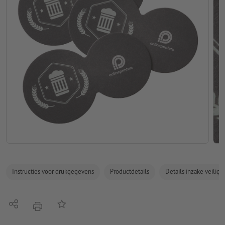
Instructies voor drukgegevens
Productdetails
Details inzake veilig
Delen
Op de lijst
afdrukken