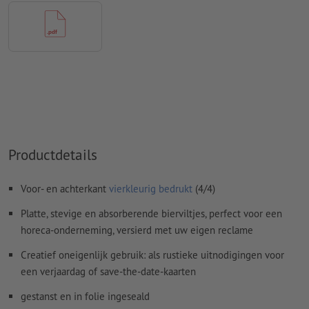
Spel- en zetfouten
worden door ons niet gecontroleerd
Overdrukinstellingen
worden door ons niet gecontroleerd
Commentaren
worden verwijderd en niet afgedrukt
Inhoud van
formuliervelden
worden mee afgedrukt
Hoe maak ik afdrukgegevens correct?
Productdetails
Voor- en achterkant
vierkleurig bedrukt
(4/4)
Platte, stevige en absorberende bierviltjes, perfect voor een
horeca-onderneming, versierd met uw eigen reclame
Creatief oneigenlijk gebruik: als rustieke uitnodigingen voor
een verjaardag of save-the-date-kaarten
gestanst en in folie ingeseald