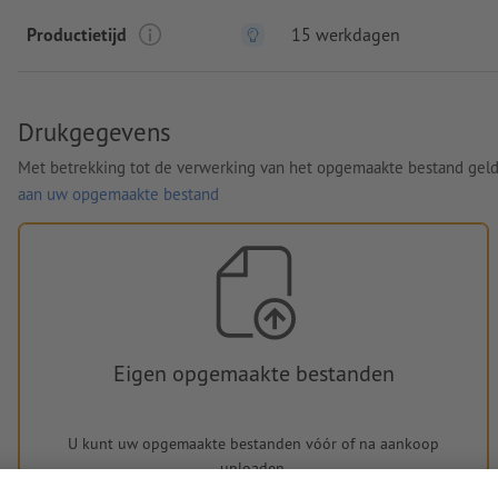
Productietijd
15 werkdagen
Drukgegevens
Met betrekking tot de verwerking van het opgemaakte bestand gel
aan uw opgemaakte bestand
Eigen opgemaakte bestanden
U kunt uw opgemaakte bestanden vóór of na aankoop
uploaden.