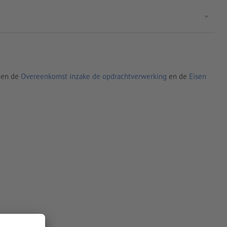
den de
Overeenkomst inzake de opdrachtverwerking
en de
Eisen