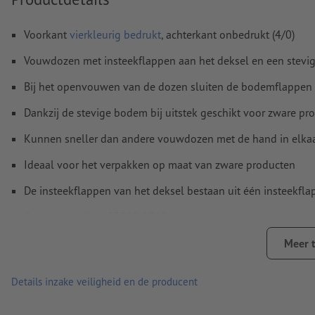
Hoe maak ik afdrukgegevens correct?
Voorkant
vierkleurig bedrukt
, achterkant onbedrukt (4/0)
Vouwdozen met insteekflappen aan het deksel en een stev
Bij het openvouwen van de dozen sluiten de bodemflappen 
Dankzij de stevige bodem bij uitstek geschikt voor zware pro
Kunnen sneller dan andere vouwdozen met de hand in elka
Ideaal voor het verpakken op maat van zware producten
De insteekflappen van het deksel bestaan uit één insteekfla
Constructiewijze: FEFCO 0713
Golfkarton bestaat voor het grootste deel uit oud papier – m
Meer 
100 % recyclebaar en milieuvriendelijk
Details inzake veiligheid en de producent
Bestand tegen vocht en temperatuurschommelingen vanwege