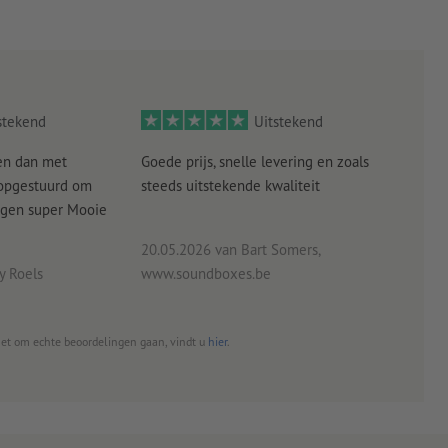
op de bodemflappen
stekend
Uitstekend
en dan met
Goede prijs, snelle levering en zoals
alle
 opgestuurd om
steeds uitstekende kwaliteit
verw
angen super Mooie
20.05.2026
van Bart Somers,
 Roels
www.soundboxes.be
06.0
het om echte beoordelingen gaan, vindt u
hier
.