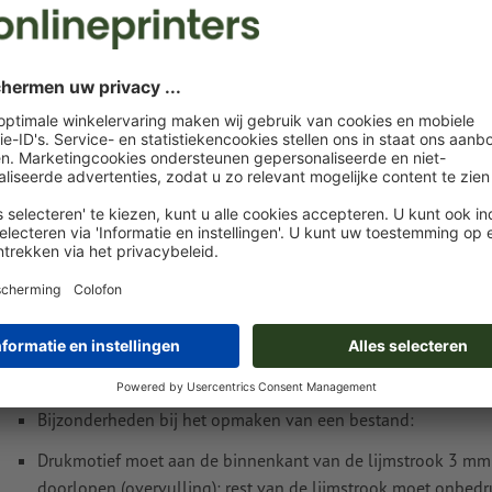
Nu uploaden
Levering circa:
Instructies voor drukgegevens Autolockdoze
Vrije invoer formaat
Bijzonderheden bij het opmaken van een bestand:
Drukmotief moet aan de binnenkant van de lijmstrook 3 mm
doorlopen (overvulling); rest van de lijmstrook moet onbedr