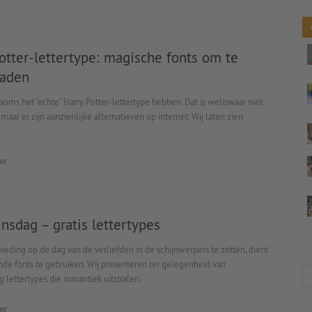
otter-lettertype: magische fonts om te
aden
soms het "echte" Harry Potter-lettertype hebben. Dat is weliswaar niet
, maar er zijn aanzienlijke alternatieven op internet. Wij laten zien
er
jnsdag – gratis lettertypes
eding op de dag van de verliefden in de schijnwerpers te zetten, dient
nde fonts te gebruiken. Wij presenteren ter gelegenheid van
g lettertypes die romantiek uitstralen.
er