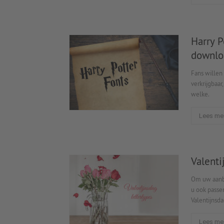
Harry P
downlo
Fans willen 
verkrijgbaar
welke.
Lees me
Valenti
Om uw aanbi
u ook passe
Valentijnsda
Lees me