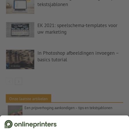
tekstsjablonen
EK 2021: speelschema-templates voor
uw marketing
In Photoshop afbeeldingen invoegen –
basics tutorial
Onze laatste artikelen
Een prijsverhoging aankondigen – tips en tekstsjablonen
Kleurcontrasten in de kunst – Complementaire kleuren, Itten en het getal 7