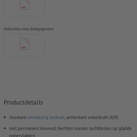
Spel- en zetfouten
worden door ons niet gecontroleerd
Overdrukinstellingen
worden door ons niet gecontroleerd
Transparanties
moeten in het algemeen worden
Instructies voor drukgegevens
Commentaren
worden verwijderd en niet afgedrukt
Inhoud van
formuliervelden
worden mee afgedrukt
Hoe maak ik afdrukgegevens correct?
Productdetails
Voorkant
vierkleurig bedrukt
, achterkant onbedrukt (4/0)
niet permanent klevend, hechten zonder luchtbellen op gladde
oppervlakken