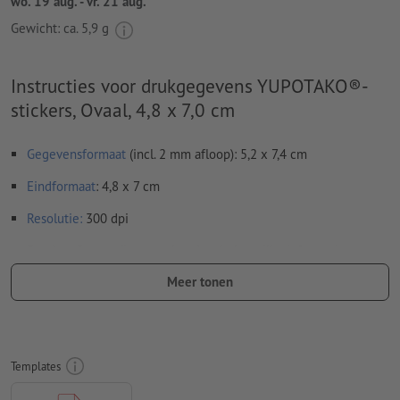
wo. 19 aug. - vr. 21 aug.
Gewicht: ca.
5,9 g
Instructies voor drukgegevens YUPOTAKO®-
stickers, Ovaal, 4,8 x 7,0 cm
Gegevensformaat
(incl. 2 mm afloop): 5,2 x 7,4 cm
Eindformaat
: 4,8 x 7 cm
Resolutie:
300 dpi
Rondom 2 mm
afloop
aanhouden, belangrijke informatie met
ten minste 4 mm afstand ten opzichte van het eindformaat
Meer tonen
Lettertypes
moeten volledig worden ingesloten of omgezet
naar krommen
Kleurmodus:
CMYK, FOGRA51 (PSO Coated v3) voor gestreken
Templates
papier