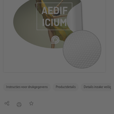
Instructies voor drukgegevens
Productdetails
Details inzake veilig
Delen
Op de lijst
afdrukken