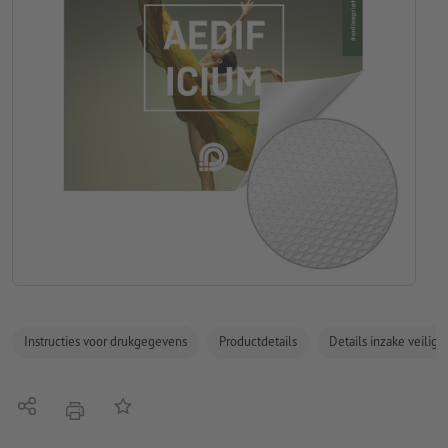
Instructies voor drukgegevens
Productdetails
Details inzake veilig
Delen
Op de lijst
afdrukken