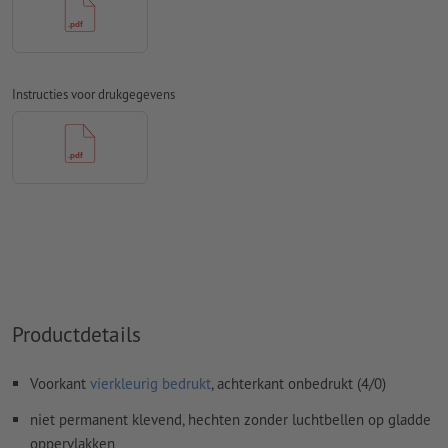
Spel- en zetfouten
worden door ons niet gecontroleerd
Overdrukinstellingen
worden door ons niet gecontroleerd
Transparanties
moeten in het algemeen worden
Instructies voor drukgegevens
Commentaren
worden verwijderd en niet afgedrukt
Inhoud van
formuliervelden
worden mee afgedrukt
Hoe maak ik afdrukgegevens correct?
Productdetails
Voorkant
vierkleurig bedrukt
, achterkant onbedrukt (4/0)
niet permanent klevend, hechten zonder luchtbellen op gladde
oppervlakken