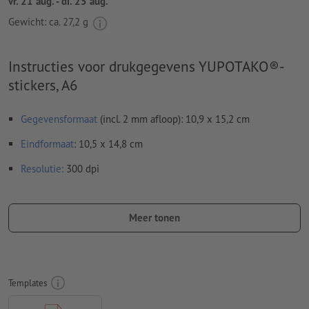
vr. 21 aug. - di. 25 aug.
Gewicht: ca.
27,2 g
Instructies voor drukgegevens YUPOTAKO®-
stickers, A6
Gegevensformaat
(incl. 2 mm afloop): 10,9 x 15,2 cm
Eindformaat
: 10,5 x 14,8 cm
Resolutie:
300 dpi
Rondom 2 mm
afloop
aanhouden, belangrijke informatie met
ten minste 4 mm afstand ten opzichte van het eindformaat
Meer tonen
Lettertypes
moeten volledig worden ingesloten of omgezet
naar krommen
Kleurmodus:
CMYK, FOGRA51 (PSO Coated v3) voor gestreken
Templates
papier