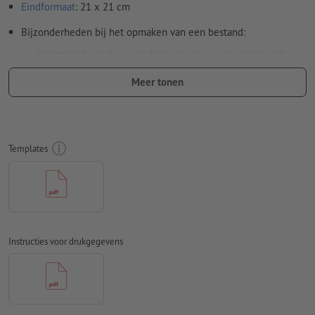
Eindformaat
: 21 x 21 cm
Bijzonderheden bij het opmaken van een bestand:
Het motief wordt aan de binnenkant op een glazen vlak
geplakt en buiten bekeken. De daarvoor benodigde
Meer tonen
spiegeling van de drukgegevens voeren wij uit.
Resolutie:
300 dpi
Rondom 2 mm
afloop
aanhouden, belangrijke informatie met
Templates
ten minste 4 mm afstand ten opzichte van het eindformaat
Kleurmodus:
CMYK, FOGRA51 (PSO Coated v3) voor gestreken
papier
Spel- en zetfouten
worden door ons niet gecontroleerd
Instructies voor drukgegevens
Overdrukinstellingen
worden door ons niet gecontroleerd
Transparanties
moeten in het algemeen worden
Commentaren
worden verwijderd en niet afgedrukt