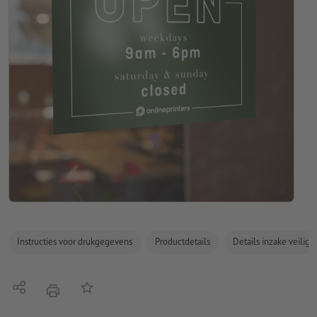
Instructies voor drukgegevens
Productdetails
Details inzake veilig
Delen
Op de lijst
afdrukken