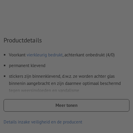
Inhoud van
formuliervelden
worden mee afgedrukt
Hoe maak ik afdrukgegevens correct?
Productdetails
Voorkant
vierkleurig bedrukt
, achterkant onbedrukt (4/0)
permanent klevend
stickers zijn binnenklevend, d.w.z. ze worden achter glas
binnenin aangebracht en zijn daarmee optimaal beschermd
tegen weersinvloeden en vandalisme
reclameboodschappen zijn ideaal leesbaar van buitenaf
Meer tonen
ideaal als bescherming tegen inkijk, decoratie of klassieke
reclamestickers achter glas
Details inzake veiligheid en de producent
goede UV- en temperatuurbestendigheid