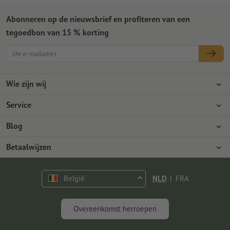
Abonneren op de nieuwsbrief en profiteren van een
tegoedbon van 15 % korting
Wie zijn wij
Ondernemingen
Service
Pers
Betaalwijzen
Blog
Vacatures en carrière
Verzending
Photoshop-tutorials
Betaalwijzen
Milieubescherming
Reclamatie
InDesign-tutorials
Overschrijving
Contact
België
NLD
|
FRA
Premium programma
Gratis lettertypes en fonts
FAQ
Marketing en Insights
Overeenkomst herroepen