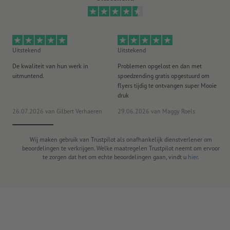
Uitstekend
Uitstekend
Ui
De kwaliteit van hun werk in
Problemen opgelost en dan met
Go
uitmuntend.
spoedzending gratis opgestuurd om
st
flyers tijdig te ontvangen super Mooie
druk
20
26.07.2026
van Gilbert Verhaeren
29.06.2026
van Maggy Roels
ww
Wij maken gebruik van Trustpilot als onafhankelijk dienstverlener om
beoordelingen te verkrijgen. Welke maatregelen Trustpilot neemt om ervoor
te zorgen dat het om echte beoordelingen gaan, vindt u
hier
.