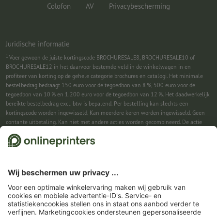
Colofon
AV
Privacybescherming
Juridische informatie
1
Voer gewoon de juiste kortingscode BROCHURESALE8, BROCHURESALE10 of
BROCHURESALE12 in het daarvoor bestemde veld in de winkelwagen in en
profiteer van korting op de gehele categorie brochures en catalogi. Het minimale
bestelbedrag bedraagt 150 euro voor de tegoedbon van 8 %, 500 euro voor de
tegoedbon van 10 % en 1.200 euro voor de tegoedbon van 12 %. Het daadwerkelijk
bereikte bestelbedrag excl. btw is bepalend. Per bestelling kan slechts één
kortingscode worden ingewisseld. Kan meerdere keren worden ingewisseld. Geen
contante uitbetaling. Kan niet met andere acties worden gecombineerd. De actie
geldt tot en met 31-08-2026.
2
Gewoon de kortingscode CALENDARS10-26 in het daarvoor bestemde veld in de
winkelwagen invullen en profiteren bij geselecteerde producten. Geen
minimumbestelwaarde. Kan meerdere keren worden ingewisseld. Geen contante
uitbetaling. Kan niet met andere acties worden gecombineerd. De actie geldt tot en
met 31-08-2026.
3
Gewoon de kortingscode CALENDARS10-26 in het daarvoor bestemde veld in de
winkelwagen invullen en profiteren bij geselecteerde producten. Geen